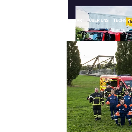
START
ÜBER UNS
TECHNIK
© FF Rostock-Groß Klein