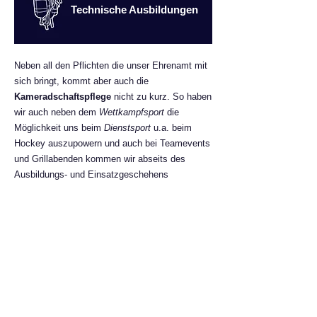
Technische Ausbildungen
Neben all den Pflichten die unser Ehrenamt mit
sich bringt, kommt aber auch die
Kameradschaftspflege
nicht zu kurz. So haben
wir auch neben dem
Wettkampfsport
die
Möglichkeit uns beim
Dienstsport
u.a. beim
Hockey auszupowern und auch bei Teamevents
und Grillabenden kommen wir abseits des
Ausbildungs- und Einsatzgeschehens
zusammen.
Auch pflegen wir die Kameradschaft außerhalb
unserer Wehr mit unseren
Partnerfeuerwehren
FF Potsdam-Drewitz
in Brandenburg, und
FF Gnarrenburg
Niedersachsen, .
Kontaktdaten