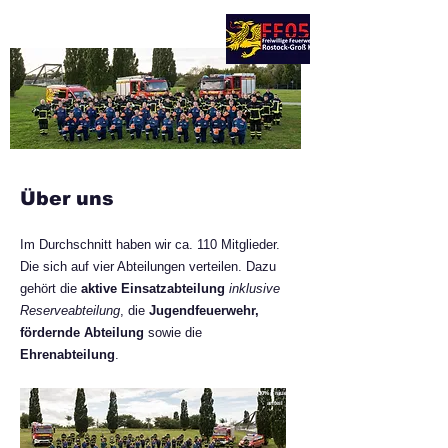
© FF Rostock-Groß Klein
Über uns
Im Durchschnitt haben wir ca. 110 Mitglieder.
Die sich auf vier Abteilungen verteilen. Dazu
gehört die
a
ktive Einsatzabteilung
inklusive
Reserveabteilung
, die
Jugendfeuerwehr,
fördernde Abteilung
sowie die
Ehrenabteilung
.
30% Frauen-
anteil